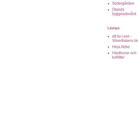
Södergården
Ölands
byggnadsvård
Lästips
ett liv i exil -
Silverfiskens b
Heja Abbe
Hästhovar och
kofötter