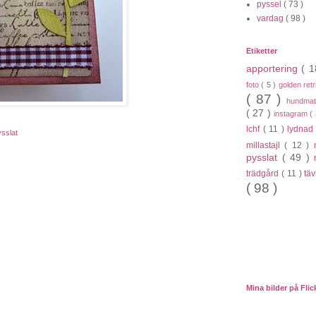
pyssel
( 73 )
vardag
( 98 )
Etiketter
apportering
( 
foto
( 5 )
golden ret
( 87 )
hundma
( 27 )
instagram
(
lchf
( 11 )
lydna
ysslat
millastajl
( 12 )
pysslat
( 49 )
trädgård
( 11 )
tä
( 98 )
Mina bilder på Flic