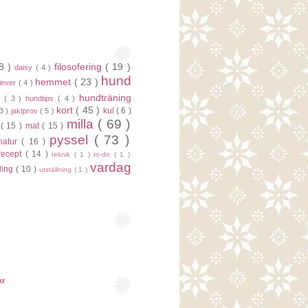
18 )
filosofering
( 19 )
daisy
( 4 )
hund
hemmet
( 23 )
riever
( 4 )
hundträning
t
( 3 )
hundtips
( 4 )
kort
( 45 )
kul
( 6 )
 3 )
jaktprov
( 5 )
milla
( 69 )
d
( 15 )
mat
( 15 )
pyssel
( 73 )
natur
( 16 )
recept
( 14 )
teknik
( 1 )
to-do
( 1 )
vardag
vling
( 10 )
utställning
( 1 )
kr