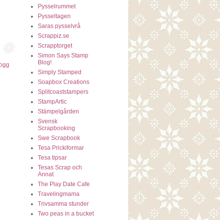
Pysselrummet
Pysseltagen
Saras pysselvrå
Scrappiz.se
Scrapptorget
Simon Says Stamp
Blog!
logg
Simply Stamped
Soapbox Creations
Splitcoaststampers
StampArtic
Stämpelgården
Svensk
Scrapbooking
Swe Scrapbook
Tesa Prickiformar
Tesa tipsar
Tesas Scrap och
Annat
The Play Date Cafe
Travelingmama
Trivsamma stunder
Two peas in a bucket