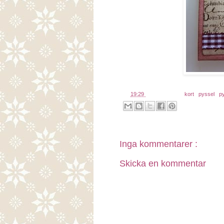
kl.
19:29
Etiketter:
kort
,
pyssel
,
p
Inga kommentarer :
Skicka en kommentar