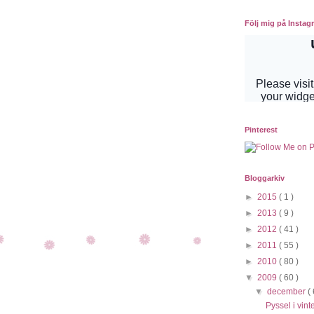
Följ mig på Instag
Pinterest
Bloggarkiv
►
2015
( 1 )
►
2013
( 9 )
►
2012
( 41 )
►
2011
( 55 )
►
2010
( 80 )
▼
2009
( 60 )
▼
december
( 
Pyssel i vint