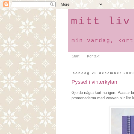
mitt liv
min vardag, kort
Start
Kontakt
söndag 20 december 200
Pyssel i vinterkylan
Gjorde några kort nu igen. Passar br
promenaderna med vovven blir lite ko