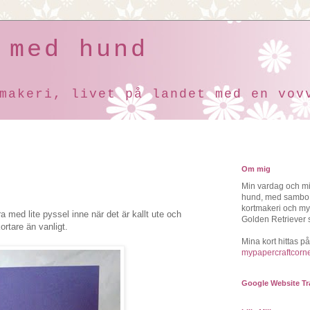
 med hund
makeri, livet på landet med en vov
9
Om mig
Min vardag och mit
hund, med sambo, 
kortmakeri och my
a med lite pyssel inne när det är kallt ute och
Golden Retriever 
rtare än vanligt.
Mina kort hittas p
mypapercraftcorn
Google Website Tr