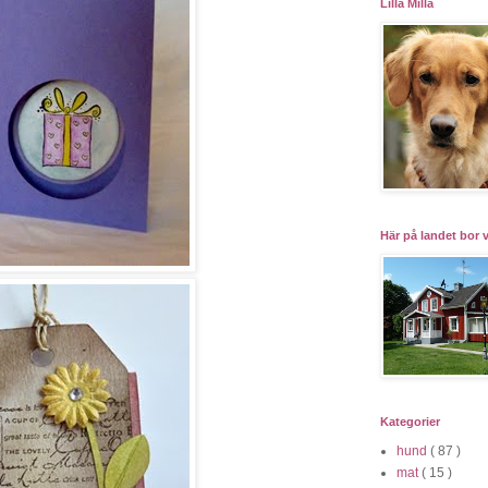
Lilla Milla
Här på landet bor v
Kategorier
hund
( 87 )
mat
( 15 )