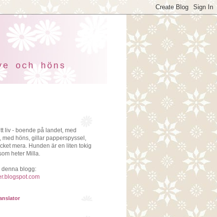
ve och höns
t liv - boende på landet, med
med höns, gillar papperspyssel,
cket mera. Hunden är en liten tokig
som heter Milla.
å denna blogg:
er.blogspot.com
anslator