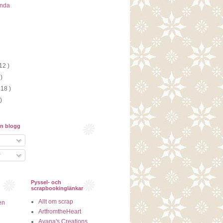
ända
 12 )
 )
 18 )
)
in blogg
r
Pyssel- och
scrapbookinglänkar
Allt om scrap
en
ArtfromtheHeart
Ayana's Creations