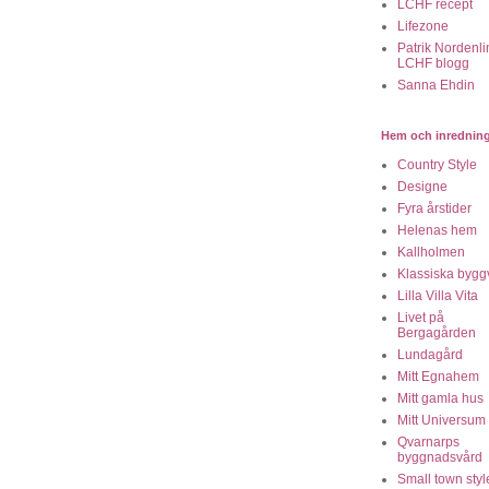
LCHF recept
Lifezone
Patrik Nordenli
LCHF blogg
Sanna Ehdin
Hem och inrednin
Country Style
Designe
Fyra årstider
Helenas hem
Kallholmen
Klassiska bygg
Lilla Villa Vita
Livet på
Bergagården
Lundagård
Mitt Egnahem
Mitt gamla hus
Mitt Universum
Qvarnarps
byggnadsvård
Small town styl