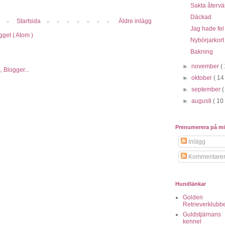
Sakta återv
Däckad
Startsida
Äldre inlägg
Jag hade fel
gget ( Atom )
Nybörjarkort
Bakning
►
november
(
►
oktober
( 14
►
september
(
►
augusti
( 10 
Prenumerera på m
Inlägg
Kommentare
Hundlänkar
Golden
Retrieverklubb
Guldstjärnans
kennel