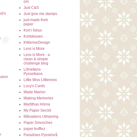
om
Just C&S
nd's
Just give me stamps
just made from
paper
Kort i fokus
Kortskissen
g
KWernerDesign
Less is More
Less is More - a
clean & simple
challenge blog
Lillnettans
Pysselkaos
varor
Little Miss Littleness
Lucy's Cards
Made Marion
Making Memories
Martithas Hörna
My Paper Secret
Månadens Utmaning
Paper Smooches
paper trufflez
e
Paradises Pysselvrå