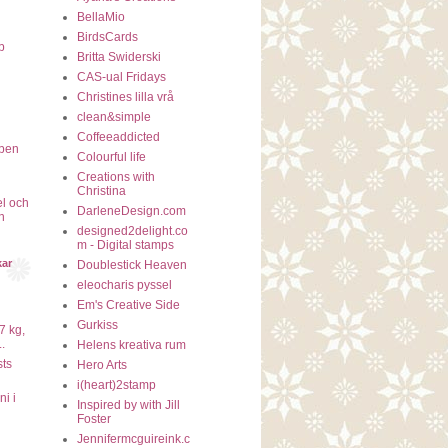
BellaMio
BirdsCards
b
Britta Swiderski
CAS-ual Fridays
Christines lilla vrå
clean&simple
Coffeeaddicted
ben
Colourful life
Creations with
Christina
l och
DarleneDesign.com
n
designed2delight.co
m - Digital stamps
kar
Doublestick Heaven
eleocharis pyssel
Em's Creative Side
Gurkiss
7 kg,
.
Helens kreativa rum
sts
Hero Arts
i(heart)2stamp
ni i
Inspired by with Jill
Foster
Jennifermcguireink.c