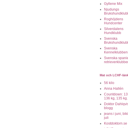
Gyllene Mix
Njudungs
Brukshundklub
Roghöjdens
Hundcenter
Silverdalens
Hundklubb
Svenska
Brukshundklub
Svenska
Kennelklubben
Svenska spanie
retrieverklubbe
Mat och LCHF-län
56 kilo
Anna Hallén
Countdown: 13
136 kg, 135 kg..
Doktor Dahlqvi
blogg
jeans i juni, biki
juli
Kostdoktorn.se