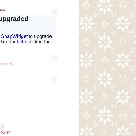
ram
6 )
erkylan