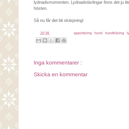
lydnadsmomenten. Lydnadstävlingar finns det ju lite
hösten.
Så nu får det bli skärpning!
kl.
20:38
Etiketter:
apportering
,
hund
,
hundträning
,
l
Inga kommentarer :
Skicka en kommentar