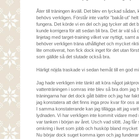
Åter till träningen ikväll. Det blev en lyckad sådan, 
behövs verkligen. Förstår inte varför "bakåt-ut" helt 
fungera. Det körde vi en del och jag tycker att det ble
kunde korrigera för att sedan bli bra. Det är väl så 
linjetag med target-training vilket var nyttigt, samt at
behöver verkligen träna uthållighet och mycket rikti
lite omotiverat, hon fick dock inget för det utan förs
som gällde så det slutade också bra.
Härligt nöjda traskade vi sedan hemåt till en god 
Jag hade verkligen inte tänkt att köra något jaktprov
vattenträningen i somras inte blev så bra dom jag 
träningarna har det dock gått bättre och jag har fak
jag konstatera att det finns inga prov kvar för oss at
I samma konstaterande kan jag tillägga att jag varit
lydnaden. Vi har verkligen inte kommit vidare med 
var tanken i början av året. Usch vad slött. Jag får s
omkring i livet som jobb och husköp bland mycket an
Nu börjar dock suget komma igen och jag funderar p